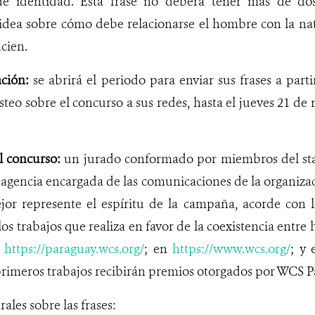
e identidad. Esta frase no deberá tener más de dos
idea sobre cómo debe relacionarse el hombre con la na
cien.
ación:
se abrirá el periodo para enviar sus frases a part
teo sobre el concurso a sus redes, hasta el jueves 21 de 
l concurso:
un jurado conformado por miembros del st
 agencia encargada de las comunicaciones de la organizaci
jor represente el espíritu de la campaña, acorde con l
los trabajos que realiza en favor de la coexistencia entre
n
https://paraguay.wcs.org/
; en
https://www.wcs.org/
; y 
primeros trabajos recibirán premios otorgados por WCS P
rales sobre las frases: