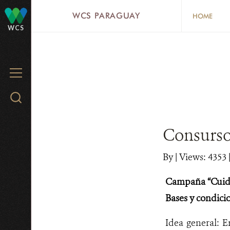
Skip
WCS PARAGUAY
HOME
to
WCS
main
content
MENU
Search
WCS.org
Consurso 
By
|
Views: 4353
Campaña “Cuidam
Bases y condici
Idea general: E