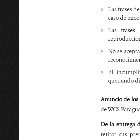
Las frases de
caso de enco
Las frases
reproduccion
No se acepta
reconocimien
El incumpli
quedando d
Anuncio de los
de WCS Paraguay
De la entrega 
retirar sus pr