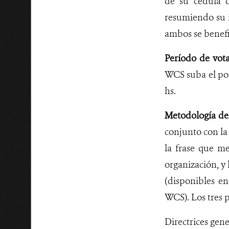
de su cédula d
resumiendo su 
ambos se benefi
Período de vot
WCS suba el pos
hs.
Metodología de
conjunto con la
la frase que me
organización, y 
(disponibles e
WCS). Los tres 
Directrices gene