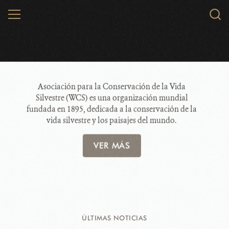
Skip
MENU
Searc
to
WCS.
main
content
WCS Paraguay
Asociación para la Conservación de la Vida
Silvestre (WCS) es una organización mundial
fundada en 1895, dedicada a la conservación de la
vida silvestre y los paisajes del mundo.
VER MÁS
ÚLTIMAS NOTICIAS